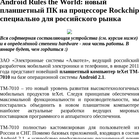
Android Rules the World: новый
планшетный ПК на процессоре Rockchip
специально для российского рынка
Вся софтверная составляющая устройства (см. курсив ниже)
и в определённой степени hardware - моя часть работы. В
январе будет, чем гордиться :)
ЗАО «Электронные системы «Алкотел», ведущий российский
разработчик мобильной электроники и телефонии, в январе 2011
года представит новейший
планшетный компьютер teXet TM-
7010
на базе операционной системы
Android 2.1
.
TM-7010 – это новый уровень развития высокотехнологичных
мобильных продуктов teXet. Следуя принципам обеспечения
максимальной функциональности и производительности, мы
постарались объединить в новом планшетном компьютере
наиболее актуальные разработки ведущих мировых
поставщиков программного и аппаратного обеспечения.
TM-7010 полностью кастомизирован для пользователей из
России и СНГ. Помимо базовых приложений, входящих в состав
Android 2.1,
в устройство предустановлен расширенный паке