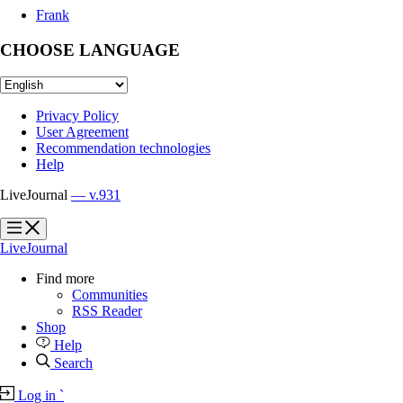
Frank
CHOOSE LANGUAGE
Privacy Policy
User Agreement
Recommendation technologies
Help
LiveJournal
— v.931
?
?
LiveJournal
Find more
Communities
RSS Reader
Shop
Help
Search
Log in
`