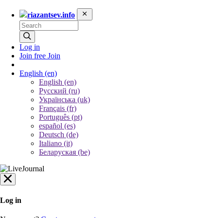
riazantsev.info
Log in
Join free
Join
English
(en)
English (en)
Русский (ru)
Українська (uk)
Français (fr)
Português (pt)
español (es)
Deutsch (de)
Italiano (it)
Беларуская (be)
Log in