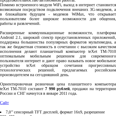
продолжительностью автономной работы.
Помимо встроенного модуля WiFi, выход в интернет становится
возможным посредством подключения внешних 3G-модемов, а
в ближайшем будущем - модемов WiMax, что открывает
пользователям более широкие возможности для общения,
работы и развлечений.
Расширенные коммуникационные возможности, платформа
Android 2.1, широкий спектр предустановленных приложений,
поддержка большинства популярных форматов мультимедиа, а
так же бюджетная стоимость в сочетании с высоким качеством
исполнения делают планшетный компьютер teXet TM-7010
оптимальным мобильным решением для современного
пользователя интернет и дают право называть новое мобильное
устройство teXet образцом сочетания прогрессивных
технологических решений, предлагаемых российским
производителем на сегодняшний день.
Ориентировочная розничная цена планшетного компьютера
teXet TM-7010 составит
7 990 рублей
, продажи на территории
России и СНГ начнутся в январе 2011 года.
Сайт
7,0’’ сенсорный TFT дисплей, формат 16х9, разрешение