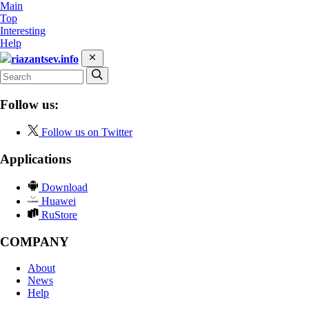
Main
Top
Interesting
Help
riazantsev.info
Follow us:
Follow us on Twitter
Applications
Download
Huawei
RuStore
COMPANY
About
News
Help