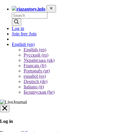
riazantsev.info
Log in
Join free
Join
English
(en)
English (en)
Русский (ru)
Українська (uk)
Français (fr)
Português (pt)
español (es)
Deutsch (de)
Italiano (it)
Беларуская (be)
Log in