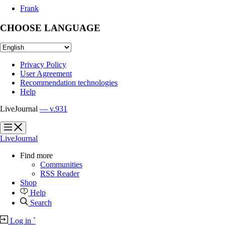
Frank
CHOOSE LANGUAGE
Privacy Policy
User Agreement
Recommendation technologies
Help
LiveJournal
— v.931
?
?
LiveJournal
Find more
Communities
RSS Reader
Shop
Help
Search
Log in
`