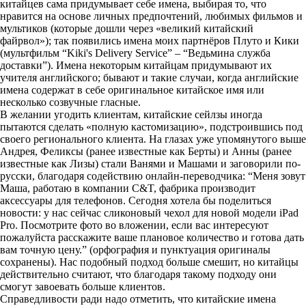
китайцев сама придумывает себе имена, выбирая то, что
нравится на основе личных предпочтений, любимых фильмов и
мультиков (которые дошли через «великий китайский
файрвол»); так появились имена моих партнёров Плуто и Кики
(мультфильм “Kiki's Delivery Service” – “Ведьмина служба
доставки”). Имена некоторым китайцам придумывают их
учителя английского; бывают и такие случаи, когда английские
имена содержат в себе оригинальное китайское имя или
несколько созвучные гласные.
В желании угодить клиентам, китайские сейлзы иногда
пытаются сделать «полную кастомизацию», подстроившись под
своего регионального клиента. На глазах уже упомянутого выше
Андрея, Феликсы (ранее известные как Берты) и Анны (ранее
известные как Лизы) стали Ванями и Машами и заговорили по-
русски, благодаря содействию онлайн-переводчика: “Меня зовут
Маша, работаю в компании C&T, фабрика производит
аксессуары для телефонов. Сегодня хотела бы поделиться
новости: у нас сейчас сликоновый чехол для новой модели iPad
Pro. Посмотрите фото во вложении, если вас интересуют
пожалуйста расскажите ваше плановое количество и готова дать
вам точную цену.” (орфография и пунктуация оригиналы
сохранены). Нас подобный подход больше смешит, но китайцы
действительно считают, что благодаря такому подходу они
смогут завоевать больше клиентов.
Справедливости ради надо отметить, что китайские имена