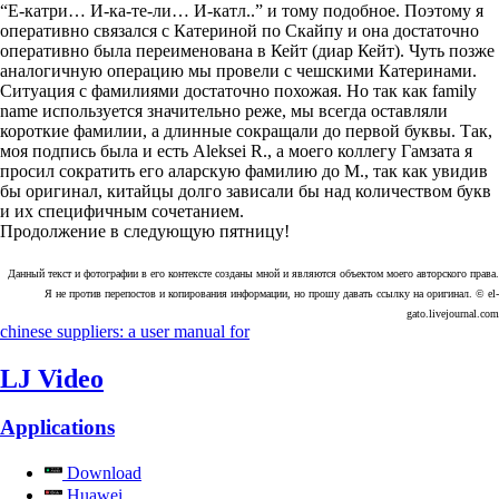
“Е-катри… И-ка-те-ли… И-катл..” и тому подобное. Поэтому я
оперативно связался с Катериной по Скайпу и она достаточно
оперативно была переименована в Кейт (диар Кейт). Чуть позже
аналогичную операцию мы провели с чешскими Катеринами.
Ситуация с фамилиями достаточно похожая. Но так как family
name используется значительно реже, мы всегда оставляли
короткие фамилии, а длинные сокращали до первой буквы. Так,
моя подпись была и есть Aleksei R., а моего коллегу Гамзата я
просил сократить его аларскую фамилию до M., так как увидив
бы оригинал, китайцы долго зависали бы над количеством букв
и их специфичным сочетанием.
Продолжение в следующую пятницу!
Данный текст и фотографии в его контексте созданы мной и являются объектом моего авторского права.
Я не против перепостов и копирования информации, но прошу давать ссылку на оригинал. © el-
gato.livejournal.com
chinese suppliers: a user manual for
LJ Video
Applications
Download
Huawei