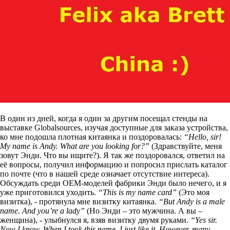
В один из дней, когда я один за другим посещал стенды на
выставке Globalsources, изучая доступные для заказа устройства,
ко мне подошла плотная китаянка и поздоровалась:
“Hello, sir!
My name is Andy. What are you looking for?”
(Здравствуйте, меня
зовут Энди. Что вы ищите?). Я так же поздоровался, ответил на
её вопросы, получил информацию и попросил прислать каталог
по почте (что в нашей среде означает отсутствие интереса).
Обсуждать среди OEM-моделей фабрики Энди было нечего, и я
уже приготовился уходить.
“This is my name card”
(Это моя
визитка), - протянула мне визитку китаянка.
“But Andy is a male
name. And you’re a lady”
(Но Энди – это мужчина. А вы –
женщина), - улыбнулся я, взяв визитку двумя руками.
“Yes sir.
Now I know. When I took this name, I just like it. However, many