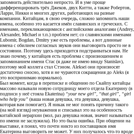
запомнить действительно непросто. И в уме проще
дифференцировать трёх Джеков, двух Китти, а также Робертов,
Ларри, Никки и многих других, работающих на разные
компании. Китайцам, в свою очередь, сложно запомнить наши
имена, особенно это касается имён славянских и греческих. С
именами, перекликающимися с английскими аналогами (Andrey,
Alexander, Michael и т.п.) проблем нет; со славянскими именами
Lubomir, Bogdan, Dmitry уже есть проблемы, а вот длинные
имена с обилием согласных звуков они выговорить просто не в
состоянии. Поэтому здесь приходится подстраиваться нам. Не
знаю почему, у китайцев есть проблема с произношением и
запоминанием имени Стас (я даже не имею ввиду Stanislav),
поэтому мой коллега стал Стэном. Aleksei они произносят
достаточно сносно, хотя и не чураются сокращения до Aleks (я
это воспринимаю нормально).
Был момент, когда в переписке и общению по Скайпу китайцы
массово называли новую сотрудницу моего отдела Екатерину (в
подписи у неё стояла Ekaterina)
“your new girl”, “that girl”, “girl
who help you”
(ваша новая девушка, эта девушка, девушка,
которая вам помогает). Я никак не мог понять причину такого
(на мой взгляд) неуважения и списывал это на особенность
китайской иерархии (мол, раз девушка новая, значит называться
по имени не заслужила). Но это была ошибка. При общении на
выставке, я понял, что почти никто из поставщиков имя
Екатерина выговорить не может. У них получалось что-то вроде