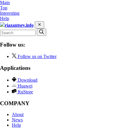
Main
Top
Interesting
Help
riazantsev.info
Follow us:
Follow us on Twitter
Applications
Download
Huawei
RuStore
COMPANY
About
News
Help