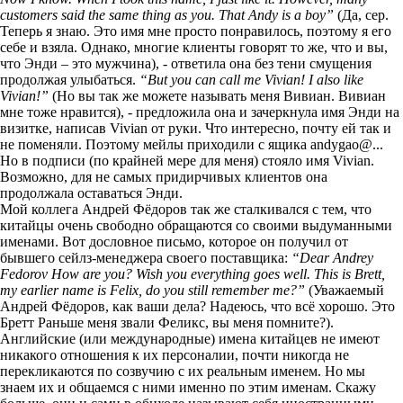
customers said the same thing as you. That Andy is a boy”
(Да, сер.
Теперь я знаю. Это имя мне просто понравилось, поэтому я его
себе и взяла. Однако, многие клиенты говорят то же, что и вы,
что Энди – это мужчина), - ответила она без тени смущения
продолжая улыбаться.
“But you can call me Vivian! I also like
Vivian!”
(Но вы так же можете называть меня Вивиан. Вивиан
мне тоже нравится), - предложила она и зачеркнула имя Энди на
визитке, написав Vivian от руки. Что интересно, почту ей так и
не поменяли. Поэтому мейлы приходили с ящика andygao@...
Но в подписи (по крайней мере для меня) стояло имя Vivian.
Возможно, для не самых придирчивых клиентов она
продолжала оставаться Энди.
Мой коллега Андрей Фёдоров так же сталкивался с тем, что
китайцы очень свободно обращаются со своими выдуманными
именами. Вот дословное письмо, которое он получил от
бывшего сейлз-менеджера своего поставщика:
“Dear Andrey
Fedorov How are you? Wish you everything goes well. This is Brett,
my earlier name is Felix, do you still remember me?”
(Уважаемый
Андрей Фёдоров, как ваши дела? Надеюсь, что всё хорошо. Это
Бретт Раньше меня звали Феликс, вы меня помните?).
Английские (или международные) имена китайцев не имеют
никакого отношения к их персоналии, почти никогда не
перекликаются по созвучию с их реальным именем. Но мы
знаем их и общаемся с ними именно по этим именам. Скажу