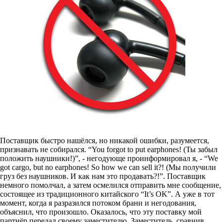
Поставщик быстро нашёлся, но никакой ошибки, разумеется,
признавать не собирался. “You forgot to put earphones! (Ты забыл
положить наушники!)”, - негодующе проинформировал я, - “We
got cargo, but no earphones! So how we can sell it?! (Мы получили
груз без наушников. И как нам это продавать?!”. Поставщик
немного помолчал, а затем осмелился отправить мне сообщение,
состоящее из традиционного китайского “It’s OK”. А уже в тот
момент, когда я разразился потоком брани и негодования,
объяснил, что произошло. Оказалось, что эту поставку мой
партнёр передал своему заместителю. Заместитель, сравнив