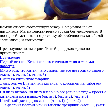
Комплектность соответствует заказу. Но в упаковке нет
наушников. Мы их действительно убрали без уведомления. В
последней части главы я расскажу об особенностях китайской
"оптимизации стоимости".
Предыдущие посты серии "Китайцы - руководство по
применению":
Вступление
Первый визит в Китай (то, что изменило меня и мою жизнь
навсегда)
Миф о том, что Китай – это страна, где всё невероятно дёшево
(часть 1)
,
(часть 2)
,
(часть 3)
Визит на китайскую фабрику
Энди, она же Вивиан или китайцы, с которыми мы работаем
(часть 1)
,
(часть 2)
Ни шагу вправо, ни шагу влево, но всё равно не туда – проект с
китайским поставщиком (часть 1)
,
(часть 2)
,
(часть 3)
Китайский распорядок жизни (часть 1)
,
(часть 2)
… а фабрика постоит или китайские праздники (часть 1)
,
(часть