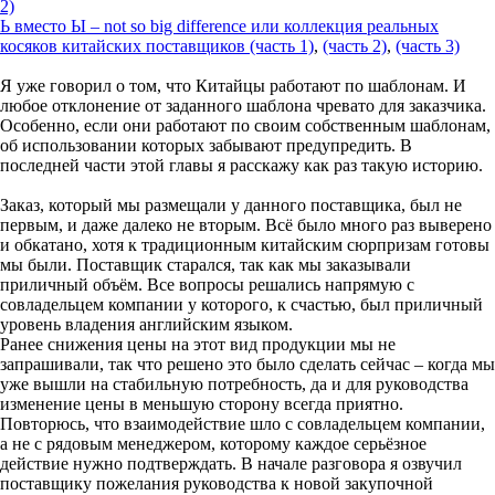
2)
Ь вместо Ы – not so big difference или коллекция реальных
косяков китайских поставщиков (часть 1)
,
(часть 2)
,
(часть 3)
Я уже говорил о том, что Китайцы работают по шаблонам. И
любое отклонение от заданного шаблона чревато для заказчика.
Особенно, если они работают по своим собственным шаблонам,
об использовании которых забывают предупредить. В
последней части этой главы я расскажу как раз такую историю.
Заказ, который мы размещали у данного поставщика, был не
первым, и даже далеко не вторым. Всё было много раз выверено
и обкатано, хотя к традиционным китайским сюрпризам готовы
мы были. Поставщик старался, так как мы заказывали
приличный объём. Все вопросы решались напрямую с
совладельцем компании у которого, к счастью, был приличный
уровень владения английским языком.
Ранее снижения цены на этот вид продукции мы не
запрашивали, так что решено это было сделать сейчас – когда мы
уже вышли на стабильную потребность, да и для руководства
изменение цены в меньшую сторону всегда приятно.
Повторюсь, что взаимодействие шло с совладельцем компании,
а не с рядовым менеджером, которому каждое серьёзное
действие нужно подтверждать. В начале разговора я озвучил
поставщику пожелания руководства к новой закупочной