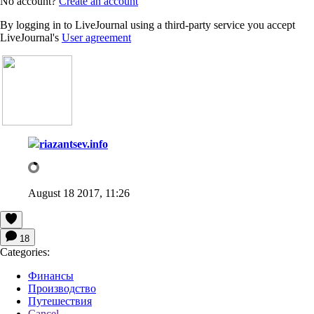
No account?
Create an account
By logging in to LiveJournal using a third-party service you accept
LiveJournal's
User agreement
riazantsev.info
August 18 2017, 11:26
18
Categories:
Финансы
Производство
Путешествия
Cancel