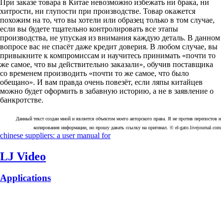
При заказе товара в Китае невозможно избежать ни брака, ни
хитрости, ни глупости при производстве. Товар окажется
похожим на то, что вы хотели или образец только в том случае,
если вы будете тщательно контролировать все этапы
производства, не упуская из внимания каждую деталь. В данном
вопросе вас не спасёт даже кредит доверия. В любом случае, вы
привыкните к компромиссам и научитесь принимать «почти то
же самое, что вы действительно заказали», обучив поставщика
со временем производить «почти то же самое, что было
обещано». И вам правда очень повезёт, если ляпы китайцев
можно будет оформить в забавную историю, а не в заявление о
банкротстве.
Данный текст создан мной и является объектом моего авторского права. Я не против перепостов и
копирования информации, но прошу давать ссылку на оригинал. © el-gato.livejournal.com
chinese suppliers: a user manual for
LJ Video
Applications
Download
Huawei
RuStore