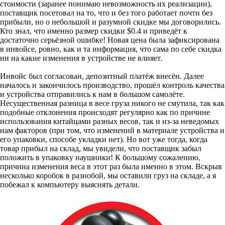
стоимости (заранее понимаю невозможность их реализации),
поставщик посетовал на то, что и без того работает почти без
прибыли, но о небольшой и разумной скидке мы договорились.
Кто знал, что именно размер скидки $0.4 и приведёт к
достаточно серьёзной ошибке! Новая цена была зафиксирована
в инвойсе, ровно, как и та информация, что сама по себе скидка
ни на какие изменения в устройстве не влияет.
Инвойс был согласован, депозитный платёж внесён. Далее
началось и закончилось производство, прошёл контроль качества
и устройства отправились к нам в большом самолёте.
Несущественная разница в весе груза никого не смутила, так как
подобные отклонения происходят регулярно как по причине
использования китайцами разных весов, так и из-за неведомых
нам факторов (при том, что изменений в материале устройства и
его упаковки, способе укладки нет). Но вот уже тогда, когда
товар прибыл на склад, мы увидели, что поставщик забыл
положить в упаковку наушники! К большому сожалению,
причина изменения веса в этот раз была именно в этом. Вскрыв
несколько коробок в разнобой, мы оставили груз на складе, а я
побежал к компьютеру выяснять детали.