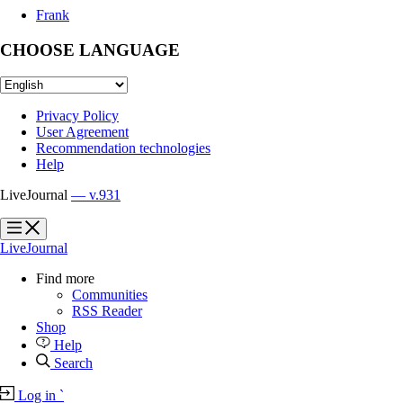
Frank
CHOOSE LANGUAGE
Privacy Policy
User Agreement
Recommendation technologies
Help
LiveJournal
— v.931
?
?
LiveJournal
Find more
Communities
RSS Reader
Shop
Help
Search
Log in
`