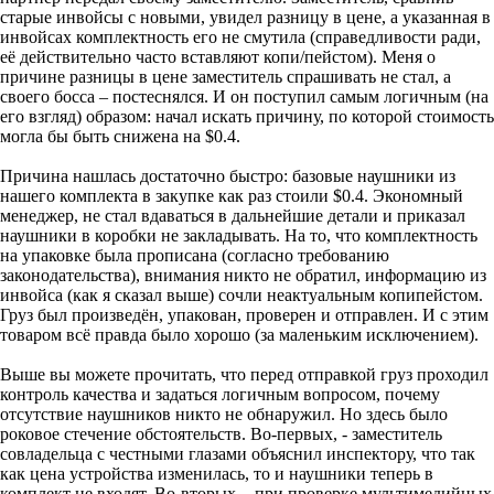
старые инвойсы с новыми, увидел разницу в цене, а указанная в
инвойсах комплектность его не смутила (справедливости ради,
её действительно часто вставляют копи/пейстом). Меня о
причине разницы в цене заместитель спрашивать не стал, а
своего босса – постеснялся. И он поступил самым логичным (на
его взгляд) образом: начал искать причину, по которой стоимость
могла бы быть снижена на $0.4.
Причина нашлась достаточно быстро: базовые наушники из
нашего комплекта в закупке как раз стоили $0.4. Экономный
менеджер, не стал вдаваться в дальнейшие детали и приказал
наушники в коробки не закладывать. На то, что комплектность
на упаковке была прописана (согласно требованию
законодательства), внимания никто не обратил, информацию из
инвойса (как я сказал выше) сочли неактуальным копипейстом.
Груз был произведён, упакован, проверен и отправлен. И с этим
товаром всё правда было хорошо (за маленьким исключением).
Выше вы можете прочитать, что перед отправкой груз проходил
контроль качества и задаться логичным вопросом, почему
отсутствие наушников никто не обнаружил. Но здесь было
роковое стечение обстоятельств. Во-первых, - заместитель
совладельца с честными глазами объяснил инспектору, что так
как цена устройства изменилась, то и наушники теперь в
комплект не входят. Во-вторых, - при проверке мультимедийных