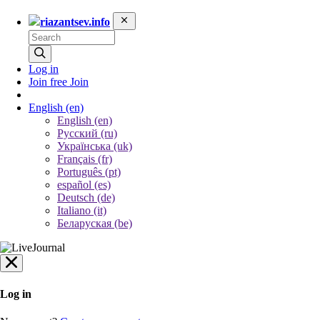
riazantsev.info
Log in
Join free
Join
English
(en)
English (en)
Русский (ru)
Українська (uk)
Français (fr)
Português (pt)
español (es)
Deutsch (de)
Italiano (it)
Беларуская (be)
Log in