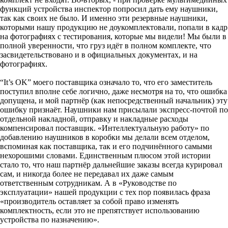
функций устройства инспектор попросил дать ему наушники,
так как своих не было. И именно эти резервные наушники,
которыми нашу продукцию не доукомплектовали, попали в кадр
на фотографиях с тестирования, которые мы видели! Мы были в
полной уверенности, что груз идёт в полном комплекте, что
засвидетельствовано и в официальных документах, и на
фотографиях.
“It’s OK” моего поставщика означало то, что его заместитель
поступил вполне себе логично, даже несмотря на то, что ошибка
допущена, и мой партнёр (как непосредственный начальник) эту
ошибку признаёт. Наушники нам присылали экспресс-почтой по
отдельной накладной, отправку и накладные расходы
компенсировал поставщик. «Интеллектуальную работу» по
добавлению наушников в коробки мы делали всем отделом,
вспоминая как поставщика, так и его подчинённого самыми
нехорошими словами. Единственным плюсом этой истории
стало то, что наш партнёр дальнейшие заказы всегда курировал
сам, и никогда более не передавал их даже самым
ответственным сотрудникам. А в «Руководстве по
эксплуатации» нашей продукции с тех пор появилась фраза
«производитель оставляет за собой право изменять
комплектность, если это не препятствует использованию
устройства по назначению».