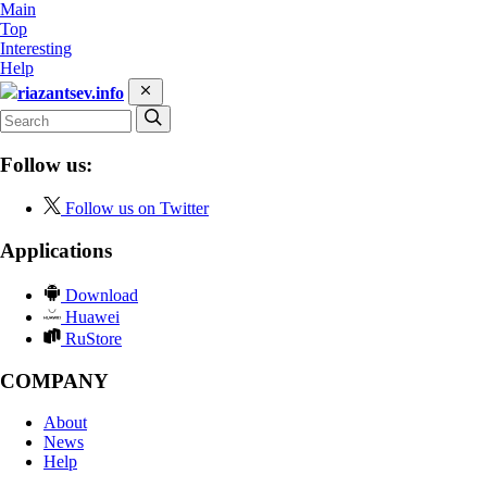
Main
Top
Interesting
Help
riazantsev.info
Follow us:
Follow us on Twitter
Applications
Download
Huawei
RuStore
COMPANY
About
News
Help