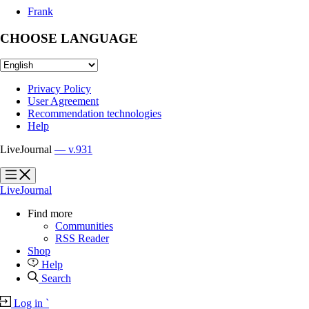
Frank
CHOOSE LANGUAGE
Privacy Policy
User Agreement
Recommendation technologies
Help
LiveJournal
— v.931
?
?
LiveJournal
Find more
Communities
RSS Reader
Shop
Help
Search
Log in
`