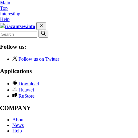
Main
Top
Interesting
Help
riazantsev.info
Follow us:
Follow us on Twitter
Applications
Download
Huawei
RuStore
COMPANY
About
News
Help