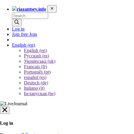
riazantsev.info
Log in
Join free
Join
English
(en)
English (en)
Русский (ru)
Українська (uk)
Français (fr)
Português (pt)
español (es)
Deutsch (de)
Italiano (it)
Беларуская (be)
Log in