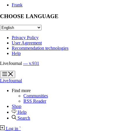
Frank
CHOOSE LANGUAGE
Privacy Policy
User Agreement
Recommendation technologies
Help
LiveJournal
— v.931
?
?
LiveJournal
Find more
Communities
RSS Reader
Shop
Help
Search
Log in
`