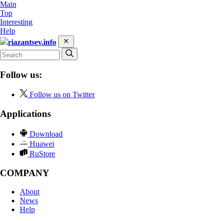
Main
Top
Interesting
Help
riazantsev.info
Follow us:
Follow us on Twitter
Applications
Download
Huawei
RuStore
COMPANY
About
News
Help