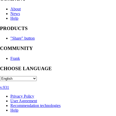
About
News
Help
PRODUCTS
"Share" button
COMMUNITY
Frank
CHOOSE LANGUAGE
v.931
Privacy Policy
User Agreement
Recommendation technologies
Help