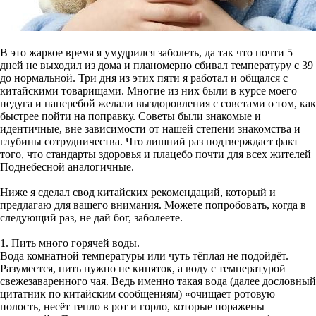
В это жаркое время я умудрился заболеть, да так что почти 5
дней не выходил из дома и планомерно сбивал температуру с 39
до нормальной. Три дня из этих пяти я работал и общался с
китайскими товарищами. Многие из них были в курсе моего
недуга и наперебой желали выздоровления с советами о том, как
быстрее пойти на поправку. Советы были знакомые и
идентичные, вне зависимости от нашей степени знакомства и
глубины сотрудничества. Что лишний раз подтверждает факт
того, что стандарты здоровья и плацебо почти для всех жителей
Поднебесной аналогичные.
Ниже я сделал свод китайских рекомендаций, который и
предлагаю для вашего внимания. Можете попробовать, когда в
следующий раз, не дай бог, заболеете.
1. Пить много горячей воды.
Вода комнатной температуры или чуть тёплая не подойдёт.
Разумеется, пить нужно не кипяток, а воду с температурой
свежезаваренного чая. Ведь именно такая вода (далее дословный
цитатник по китайским сообщениям) «очищает ротовую
полость, несёт тепло в рот и горло, которые поражены