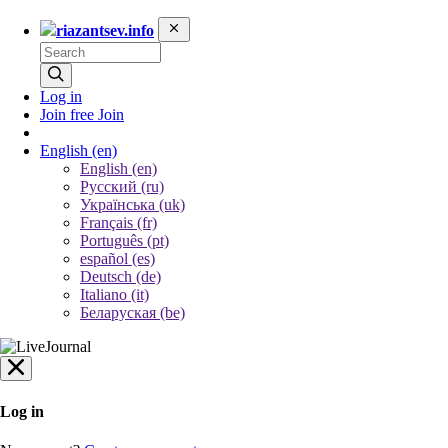
riazantsev.info
Log in
Join free
Join
English
(en)
English (en)
Русский (ru)
Українська (uk)
Français (fr)
Português (pt)
español (es)
Deutsch (de)
Italiano (it)
Беларуская (be)
Log in