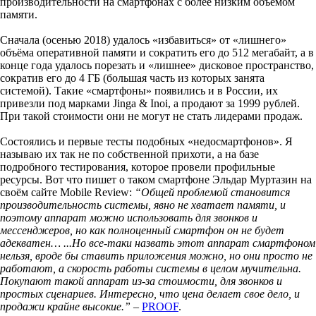
производительности на смартфонах с более низким объёмом
памяти.
Сначала (осенью 2018) удалось «избавиться» от «лишнего»
объёма оперативной памяти и сократить его до 512 мегабайт, а в
конце года удалось порезать и «лишнее» дисковое пространство,
сократив его до 4 ГБ (большая часть из которых занята
системой). Такие «смартфоны» появились и в России, их
привезли под марками Jinga & Inoi, а продают за 1999 рублей.
При такой стоимости они не могут не стать лидерами продаж.
Состоялись и первые тесты подобных «недосмартфонов». Я
называю их так не по собственной прихоти, а на базе
подробного тестирования, которое провели профильные
ресурсы. Вот что пишет о таком смартфоне Эльдар Муртазин на
своём сайте Mobile Review:
“Общей проблемой становится
производительность системы, явно не хватает памяти, и
поэтому аппарат можно использовать для звонков и
мессенджеров, но как полноценный смартфон он не будет
адекватен… ...Но все-таки назвать этот аппарат смартфоном
нельзя, вроде бы ставить приложения можно, но они просто не
работают, а скорость работы системы в целом мучительна.
Покупают такой аппарат из-за стоимости, для звонков и
простых сценариев. Интересно, что цена делает свое дело, и
продажи крайне высокие.”
–
PROOF
.