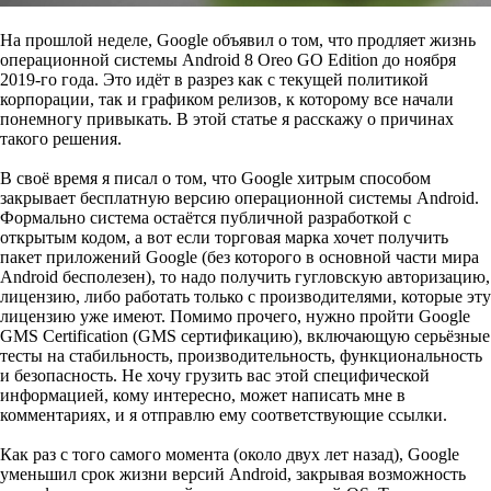
На прошлой неделе, Google объявил о том, что продляет жизнь
операционной системы Android 8 Oreo GO Edition до ноября
2019-го года. Это идёт в разрез как с текущей политикой
корпорации, так и графиком релизов, к которому все начали
понемногу привыкать. В этой статье я расскажу о причинах
такого решения.
В своё время я писал о том, что Google хитрым способом
закрывает бесплатную версию операционной системы Android.
Формально система остаётся публичной разработкой с
открытым кодом, а вот если торговая марка хочет получить
пакет приложений Google (без которого в основной части мира
Android бесполезен), то надо получить гугловскую авторизацию,
лицензию, либо работать только с производителями, которые эту
лицензию уже имеют. Помимо прочего, нужно пройти Google
GMS Certification (GMS сертификацию), включающую серьёзные
тесты на стабильность, производительность, функциональность
и безопасность. Не хочу грузить вас этой специфической
информацией, кому интересно, может написать мне в
комментариях, и я отправлю ему соответствующие ссылки.
Как раз с того самого момента (около двух лет назад), Google
уменьшил срок жизни версий Android, закрывая возможность