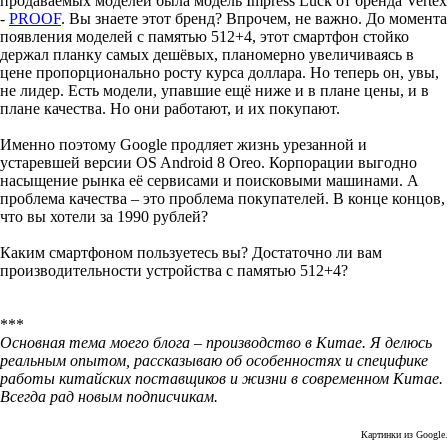
продаваемых моделей была модель Impress Luck от бренда Vertex
-
PROOF
. Вы знаете этот бренд? Впрочем, не важно. До момента
появления моделей с памятью 512+4, этот смартфон стойко
держал планку самых дешёвых, планомерно увеличиваясь в
цене пропорционально росту курса доллара. Но теперь он, увы,
не лидер. Есть модели, упавшие ещё ниже и в плане цены, и в
плане качества. Но они работают, и их покупают.
Именно поэтому Google продляет жизнь урезанной и
устаревшей версии OS Android 8 Oreo. Корпорации выгодно
насыщение рынка её сервисами и поисковыми машинами. А
проблема качества – это проблема покупателей. В конце концов,
что вы хотели за 1990 рублей?
Каким смартфоном пользуетесь вы? Достаточно ли вам
производительности устройства с памятью 512+4?
***
Основная тема моего блога – производство в Китае. Я делюсь
реальным опытом, рассказываю об особенностях и специфике
работы китайских поставщиков и жизни в современном Китае.
Всегда рад новым подписчикам.
Картинки из Google.