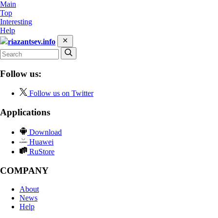
Main
Top
Interesting
Help
riazantsev.info
Follow us:
Follow us on Twitter
Applications
Download
Huawei
RuStore
COMPANY
About
News
Help