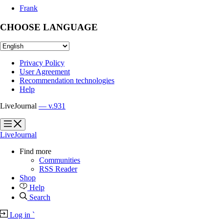
Frank
CHOOSE LANGUAGE
Privacy Policy
User Agreement
Recommendation technologies
Help
LiveJournal
— v.931
?
?
LiveJournal
Find more
Communities
RSS Reader
Shop
Help
Search
Log in
`