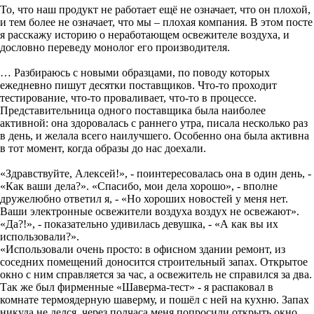
То, что наш продукт не работает ещё не означает, что он плохой,
и тем более не означает, что мы – плохая компания. В этом посте
я расскажу историю о неработающем освежителе воздуха, и
дословно переведу монолог его производителя.
… Разбираюсь с новыми образцами, по поводу которых
ежедневно пишут десятки поставщиков. Что-то проходит
тестирование, что-то проваливает, что-то в процессе.
Представительница одного поставщика была наиболее
активной: она здоровалась с раннего утра, писала несколько раз
в день, и желала всего наилучшего. Особенно она была активна
в тот момент, когда образы до нас доехали.
«Здравствуйте, Алексей!», - поинтересовалась она в один день, -
«Как ваши дела?». «Спасибо, мои дела хорошо», - вполне
дружелюбно ответил я, - «Но хороших новостей у меня нет.
Ваши электронные освежители воздуха воздух не освежают».
«Да?!», - показательно удивилась девушка, - «А как вы их
использовали?».
«Использовали очень просто: в офисном здании ремонт, из
соседних помещений доносится строительный запах. Открытое
окно с ним справляется за час, а освежитель не справился за два.
Так же был фирменные «Шаверма-тест» - я распаковал в
комнате термоядерную шаверму, и пошёл с ней на кухню. Запах
никуда не делся, через полчаса меня попросили открыть окно