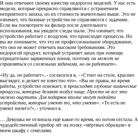
И они отвечают своему качеству недорогих моделей. У нас есть
модели, которые прекрасно справляются с устранением
неприятного запаха, но их стоимость значительно выше. Это не
означает, что базовые устройства не справляются с задачами.
Если вы посмотрите на фильтр после длительного
использования, вы увидите следы пыли. Это означает, что
устройство работает с воздухом, что происходят процессы. Но
вы же понимаете, что это не профессиональное оборудование,
что оно не может отвечать высоким требованиям. Это
недорогой продукт, который устраняет запах при помощи
отрицательно заряженных ионов, поэтому
он может не
справляться со сложными задачами, но он работает
».
«Ну да, он работает», - согласился я, - «Стоит на столе, красиво
выглядит, и делает не известно что». «Вы не правы, во время
работы, устройство освежает, и
происходят глубокие химические
процессы, которые делают воздух чище. Просто не все это
можно ощутить. Для подарков вполне могут подойти
устройства, которые умеют то, что умеют
». «То есть не
умеют ничего?», - уточнил я.
… Девушка не отлипала ещё какое-то время, но потом отстала. А
чудодейственный прибор лёг на полку «мёртвых образцов» в
моем шкафу с семплами.