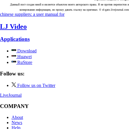
Данный пост создан мной и является объектом моего авторского права. Я не против перепостов и
копирования информации, но прошу давать ссылку на оригинал. © el-gato.livejournal.com
chinese suppliers: a user manual for
LJ Video
Applications
Download
Huawei
RuStore
Follow us:
Follow us on Twitter
LiveJournal
COMPANY
About
News
Help