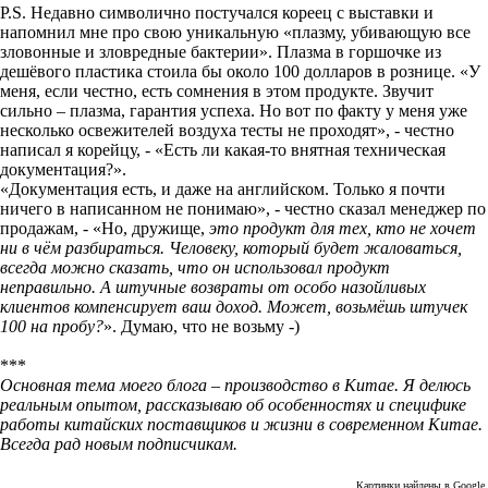
P.S. Недавно символично постучался кореец с выставки и
напомнил мне про свою уникальную «плазму, убивающую все
зловонные и зловредные бактерии». Плазма в горшочке из
дешёвого пластика стоила бы около 100 долларов в рознице. «У
меня, если честно, есть сомнения в этом продукте. Звучит
сильно – плазма, гарантия успеха. Но вот по факту у меня уже
несколько освежителей воздуха тесты не проходят», - честно
написал я корейцу, - «Есть ли какая-то внятная техническая
документация?».
«Документация есть, и даже на английском. Только я почти
ничего в написанном не понимаю», - честно сказал менеджер по
продажам, - «Но, дружище,
это продукт для тех, кто не хочет
ни в чём разбираться. Человеку, который будет жаловаться,
всегда можно сказать, что он использовал продукт
неправильно. А штучные возвраты от особо назойливых
клиентов компенсирует ваш доход. Может, возьмёшь штучек
100 на пробу?
». Думаю, что не возьму -)
***
Основная тема моего блога – производство в Китае. Я делюсь
реальным опытом, рассказываю об особенностях и специфике
работы китайских поставщиков и жизни в современном Китае.
Всегда рад новым подписчикам.
Картинки найдены в Google.