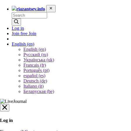
riazantsev.info
Log in
Join free
Join
English
(en)
English (en)
Русский (ru)
Українська (uk)
Français (fr)
Português (pt)
español (es)
Deutsch (de)
Italiano (it)
Беларуская (be)
Log in