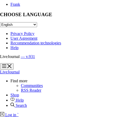
Frank
CHOOSE LANGUAGE
Privacy Policy
User Agreement
Recommendation technologies
Help
LiveJournal
— v.931
?
?
LiveJournal
Find more
Communities
RSS Reader
Shop
Help
Search
Log in
`