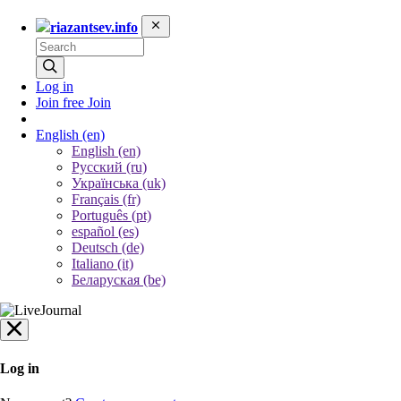
riazantsev.info
Log in
Join free
Join
English
(en)
English (en)
Русский (ru)
Українська (uk)
Français (fr)
Português (pt)
español (es)
Deutsch (de)
Italiano (it)
Беларуская (be)
Log in