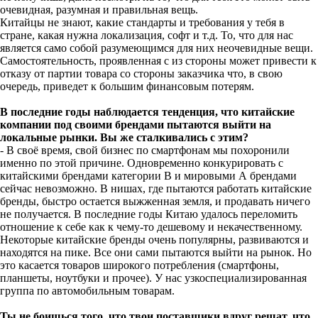
очевидная, разумная и правильная вещь.
Китайцы не знают, какие стандарты и требования у тебя в
стране, какая нужна локализация, софт и т.д. То, что для нас
является само собой разумеющимся для них неочевидные вещи.
Самостоятельность, проявленная с из стороны может привести к
отказу от партии товара со стороны заказчика что, в свою
очередь, приведет к большим финансовым потерям.
В последние годы наблюдается тенденция, что китайские
компании под своими брендами пытаются выйти на
локальные рынки. Вы же сталкивались с этим?
- В своё время, свой бизнес по смартфонам мы похоронили
именно по этой причине. Одновременно конкурировать с
китайскими брендами категории В и мировыми А брендами
сейчас невозможно. В нишах, где пытаются работать китайские
бренды, быстро остается выжженная земля, и продавать ничего
не получается. В последние годы Китаю удалось переломить
отношение к себе как к чему-то дешевому и некачественному.
Некоторые китайские бренды очень популярны, развиваются и
находятся на пике. Все они сами пытаются выйти на рынок. Но
это касается товаров широкого потребления (смартфоны,
планшеты, ноутбуки и прочее). У нас узкоспециализированная
группа по автомобильным товарам.
Ты не боишься того, что твои поставщики вдруг решат, что