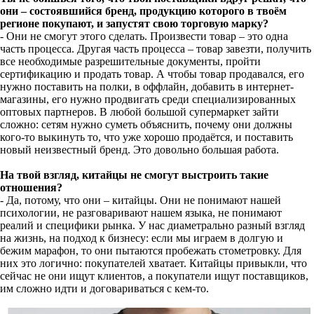
они – состоявшийся бренд, продукцию которого в твоём
регионе покупают, и запустят свою торговую марку?
- Они не смогут этого сделать. Произвести товар – это одна
часть процесса. Другая часть процесса – товар завезти, получить
все необходимые разрешительные документы, пройти
сертификацию и продать товар. А чтобы товар продавался, его
нужно поставить на полки, в оффлайн, добавить в интернет-
магазины, его нужно продвигать среди специализированных
оптовых партнеров. В любой большой супермаркет зайти
сложно: сетям нужно суметь объяснить, почему они должны
кого-то выкинуть то, что уже хорошо продаётся, и поставить
новый неизвестный бренд. Это довольно большая работа.
На твой взгляд, китайцы не смогут выстроить такие
отношения?
- Да, потому, что они – китайцы. Они не понимают нашей
психологии, не разговаривают нашем языка, не понимают
реалий и специфики рынка. У нас диаметрально разный взгляд
на жизнь, на подход к бизнесу: если мы играем в долгую и
бежим марафон, то они пытаются пробежать стометровку. Для
них это логично: покупателей хватает. Китайцы привыкли, что
сейчас не они ищут клиентов, а покупатели ищут поставщиков,
им сложно идти и договариваться с кем-то.