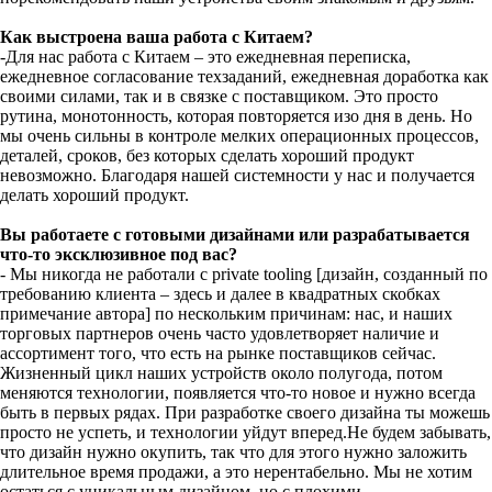
Как выстроена ваша работа с Китаем?
-Для нас работа с Китаем – это ежедневная переписка,
ежедневное согласование техзаданий, ежедневная доработка как
своими силами, так и в связке с поставщиком. Это просто
рутина, монотонность, которая повторяется изо дня в день. Но
мы очень сильны в контроле мелких операционных процессов,
деталей, сроков, без которых сделать хороший продукт
невозможно. Благодаря нашей системности у нас и получается
делать хороший продукт.
Вы работаете с готовыми дизайнами или разрабатывается
что-то эксклюзивное под вас?
- Мы никогда не работали с private tooling [дизайн, созданный по
требованию клиента – здесь и далее в квадратных скобках
примечание автора] по нескольким причинам: нас, и наших
торговых партнеров очень часто удовлетворяет наличие и
ассортимент того, что есть на рынке поставщиков сейчас.
Жизненный цикл наших устройств около полугода, потом
меняются технологии, появляется что-то новое и нужно всегда
быть в первых рядах. При разработке своего дизайна ты можешь
просто не успеть, и технологии уйдут вперед.Не будем забывать,
что дизайн нужно окупить, так что для этого нужно заложить
длительное время продажи, а это нерентабельно. Мы не хотим
остаться с уникальным дизайном, но с плохими