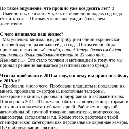
Но такое ощущение, что прошло уже все десять лет? :)
- Именно так, с китайцами, как на подводной лодке: год надо
считать за два. Потому, что нервов уходит более, чем
достаточно.
С чего начинался ваш бизнес?
- Мы успешно занимались дистрибуцией одной европейской
торговой марки, развивали её два года. Потом европейцы
приехали и сказали:
«Спасибо, парни! Теперь бизнесом будет
заниматься большая-большая компания. Как-то так…
Извините...»
. Это стало толчком и мотивацией к тому, что мы
приняли решение заниматься развитием своего бренда
Что вы пробовали в 2011-м году, и к чему вы пришли сейчас,
в 2019-м?
- Пробовали много чего. Пробовали планшеты и продавали их
много, пробовали смартфоны, кнопочные телефоны,
электронные книги, пробовали пауэр-банки и автомагнитолы.
Примерно в 2011-2012 начали работать с видеорегистраторами и
с тех пор занимаемся этой категорией. Работаем и с другой
автомобильной группой товаров: навигаторы, компрессоры,
манометры, автолампы и т.д. Кроме этого, работаем с такой
специфической категорией как персональные охранные камеры,
ПО и оборудование для них.