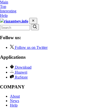
Main
Top
Interesting
Help
riazantsev.info
Follow us:
Follow us on Twitter
Applications
Download
Huawei
RuStore
COMPANY
About
News
Help