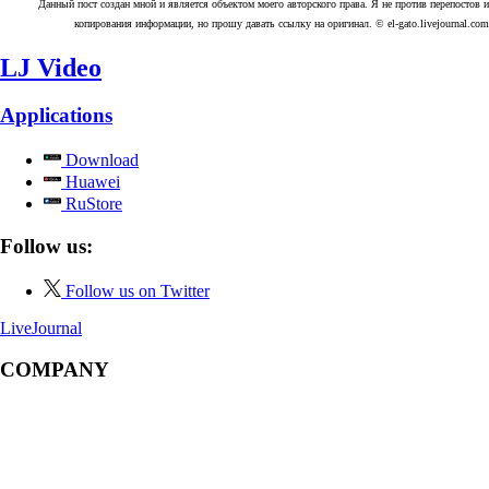
Данный пост создан мной и является объектом моего авторского права. Я не против перепостов и
копирования информации, но прошу давать ссылку на оригинал. © el-gato.livejournal.com
LJ Video
Applications
Download
Huawei
RuStore
Follow us:
Follow us on Twitter
LiveJournal
COMPANY
About
News
Help