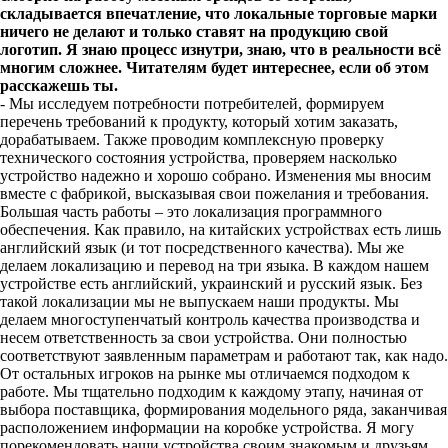
складывается впечатление, что локальные торговые марки
ничего не делают и только ставят на продукцию свой
логотип. Я знаю процесс изнутри, знаю, что в реальности всё
многим сложнее. Читателям будет интереснее, если об этом
расскажешь ты.
- Мы исследуем потребности потребителей, формируем
перечень требований к продукту, который хотим заказать,
дорабатываем. Также проводим комплексную проверку
технического состояния устройства, проверяем насколько
устройство надежно и хорошо собрано. Изменения мы вносим
вместе с фабрикой, высказывая свои пожелания и требования.
Большая часть работы – это локализация программного
обеспечения. Как правило, на китайских устройствах есть лишь
английский язык (и тот посредственного качества). Мы же
делаем локализацию и перевод на три языка. В каждом нашем
устройстве есть английский, украинский и русский язык. Без
такой локализации мы не выпускаем наши продукты. Мы
делаем многоступенчатый контроль качества производства и
несем ответственность за свои устройства. Они полностью
соответствуют заявленным параметрам и работают так, как надо.
От остальных игроков на рынке мы отличаемся подходом к
работе. Мы тщательно подходим к каждому этапу, начиная от
выбора поставщика, формирования модельного ряда, заканчивая
расположением информации на коробке устройства. Я могу
порекомендовать наши устройства своим знакомым и друзьям.