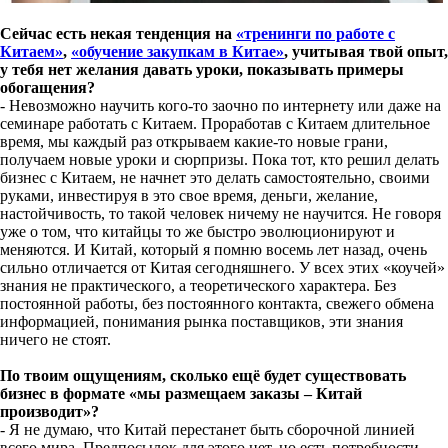
Сейчас есть некая тенденция на
«тренинги по работе с
Китаем»
,
«обучение закупкам в Китае»
, учитывая твой опыт,
у тебя нет желания давать уроки, показывать примеры
обогащения?
- Невозможно научить кого-то заочно по интернету или даже на
семинаре работать с Китаем. Проработав с Китаем длительное
время, мы каждый раз открываем какие-то новые грани,
получаем новые уроки и сюрпризы. Пока тот, кто решил делать
бизнес с Китаем, не начнет это делать самостоятельно, своими
руками, инвестируя в это свое время, деньги, желание,
настойчивость, то такой человек ничему не научится. Не говоря
уже о том, что китайцы то же быстро эволюционируют и
меняются. И Китай, который я помню восемь лет назад, очень
сильно отличается от Китая сегодняшнего. У всех этих «коучей»
знания не практического, а теоретического характера. Без
постоянной работы, без постоянного контакта, свежего обмена
информацией, понимания рынка поставщиков, эти знания
ничего не стоят.
По твоим ощущениям, сколько ещё будет существовать
бизнес в формате «мы размещаем заказы – Китай
производит»?
- Я не думаю, что Китай перестанет быть сборочной линией
всего мира. Предпосылок для этого нет, но есть потребности