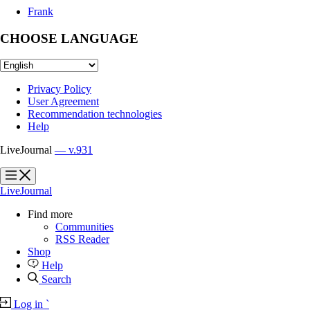
Frank
CHOOSE LANGUAGE
Privacy Policy
User Agreement
Recommendation technologies
Help
LiveJournal
— v.931
?
?
LiveJournal
Find more
Communities
RSS Reader
Shop
Help
Search
Log in
`