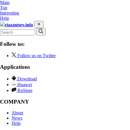
Main
Top
Interesting
Help
riazantsev.info
Follow us:
Follow us on Twitter
Applications
Download
Huawei
RuStore
COMPANY
About
News
Help