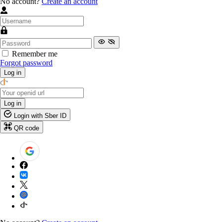
No account?
Create an account
Remember me
Forgot password
Log in
Log in
Login with Sber ID
QR code