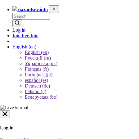
riazantsev.info
Log in
Join free
Join
English
(en)
English (en)
Русский (ru)
Українська (uk)
Français (fr)
Português (pt)
español (es)
Deutsch (de)
Italiano (it)
Беларуская (be)
Log in