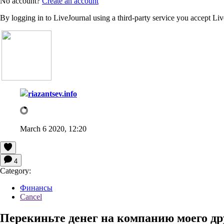
No account?
Create an account
By logging in to LiveJournal using a third-party service you accept Li
riazantsev.info
March 6 2020, 12:20
4
Category:
Финансы
Cancel
Перекиньте денег на компанию моего др