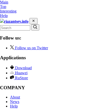
Main
Top
Interesting
Help
riazantsev.info
Follow us:
Follow us on Twitter
Applications
Download
Huawei
RuStore
COMPANY
About
News
Help