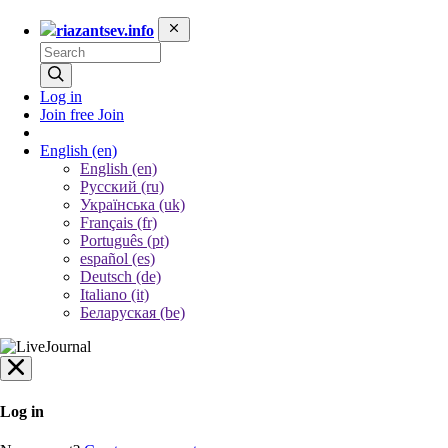
riazantsev.info
Log in
Join free
Join
English
(en)
English (en)
Русский (ru)
Українська (uk)
Français (fr)
Português (pt)
español (es)
Deutsch (de)
Italiano (it)
Беларуская (be)
Log in