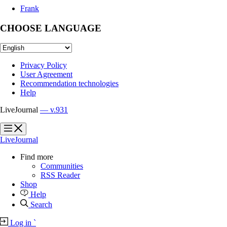
Frank
CHOOSE LANGUAGE
Privacy Policy
User Agreement
Recommendation technologies
Help
LiveJournal
— v.931
?
?
LiveJournal
Find more
Communities
RSS Reader
Shop
Help
Search
Log in
`