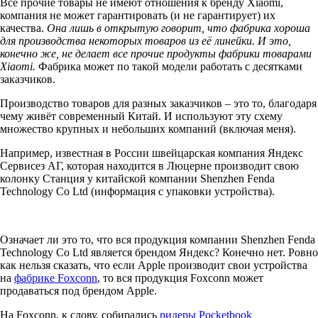
Все прочие товары не имеют отношения к бренду Xiaomi,
компания не может гарантировать (и не гарантирует) их
качества.
Она лишь в открытую говорит, что фабрика хороша
для производства некоторых товаров из её линейки. И это,
конечно же, не делает все прочие продукты фабрики товарами
Xiaomi.
Фабрика может по такой модели работать с десятками
заказчиков.
Производство товаров для разных заказчиков – это то, благодаря
чему живёт современный Китай. И используют эту схему
множество крупных и небольших компаний (включая меня).
Например, известная в России швейцарская компания Яндекс
Сервисез АГ, которая находится в Люцерне производит свою
колонку Станция у китайской компании Shenzhen Fenda
Technology Co Ltd (информация с упаковки устройства).
Означает ли это то, что вся продукция компании Shenzhen Fenda
Technology Co Ltd является брендом Яндекс? Конечно нет. Ровно
как нельзя сказать, что если Apple производит свои устройства
на
фабрике Foxconn
, то вся продукция Foxconn может
продаваться под брендом Apple.
На Foxconn, к слову, собирались
ридеры Pocketbook