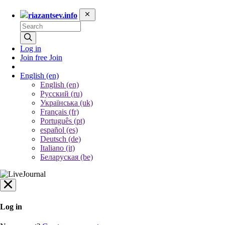
riazantsev.info
Log in
Join free
Join
English
(en)
English (en)
Русский (ru)
Українська (uk)
Français (fr)
Português (pt)
español (es)
Deutsch (de)
Italiano (it)
Беларуская (be)
Log in