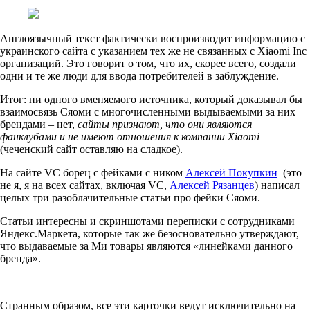
Англоязычный текст фактически воспроизводит информацию с
украинского сайта с указанием тех же не связанных с Xiaomi Inc
организаций. Это говорит о том, что их, скорее всего, создали
одни и те же люди для ввода потребителей в заблуждение.
Итог: ни одного вменяемого источника, который доказывал бы
взаимосвязь Сяоми с многочисленными выдываемыми за них
брендами – нет,
сайты признают, что они являются
фанклубами и не имеют отношения к компании Xiaomi
(чеченский сайт оставляю на сладкое).
На сайте VC борец с фейками с ником
Алексей Покупкин
(это
не я, я на всех сайтах, включая VC,
Алексей Рязанцев
) написал
целых три разоблачительные статьи про фейки Сяоми.
Статьи интересны и скриншотами переписки с сотрудниками
Яндекс.Маркета, которые так же безосновательно утверждают,
что выдаваемые за Ми товары являются «линейками данного
бренда».
Странным образом, все эти карточки ведут исключительно на