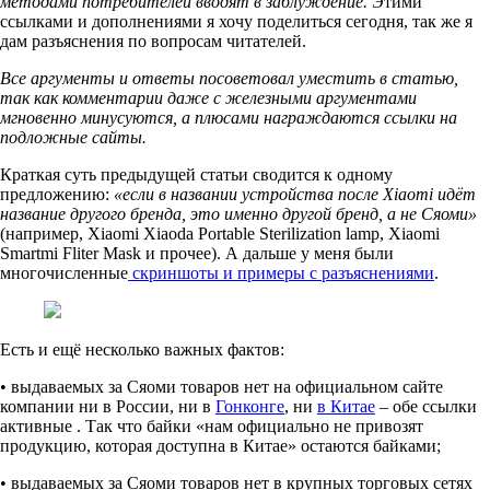
методами потребителей вводят в заблуждение.
Этими
ссылками и дополнениями я хочу поделиться сегодня, так же я
дам разъяснения по вопросам читателей.
Все аргументы и ответы посоветовал уместить в статью,
так как комментарии даже с железными аргументами
мгновенно минусуются, а плюсами награждаются ссылки на
подложные сайты.
Краткая суть предыдущей статьи сводится к одному
предложению:
«если в названии устройства после Xiaomi идёт
название другого бренда, это именно другой бренд, а не Сяоми»
(например, Xiaomi Xiaoda Portable Sterilization lamp, Xiaomi
Smartmi Fliter Mask и прочее). А дальше у меня были
многочисленные
скриншоты и примеры с разъяснениями
.
Есть и ещё несколько важных фактов:
• выдаваемых за Сяоми товаров нет на официальном сайте
компании ни в России, ни в
Гонконге
, ни
в Китае
– обе ссылки
активные . Так что байки «нам официально не привозят
продукцию, которая доступна в Китае» остаются байками;
• выдаваемых за Сяоми товаров нет в крупных торговых сетях