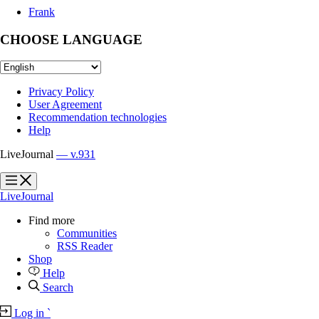
Frank
CHOOSE LANGUAGE
Privacy Policy
User Agreement
Recommendation technologies
Help
LiveJournal
— v.931
?
?
LiveJournal
Find more
Communities
RSS Reader
Shop
Help
Search
Log in
`