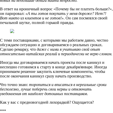
новых на небольшие деньги найти непросто.
В ответ на ироничный вопрос «Почему бы не платить больше?»,
он парировал:
«А ты готов покупать у меня дороже? Нет?!
Вот никто из клиентов и не готов!»
. Он сам посмеялся своей
печальной шутке, полной горькой правды.
С теми поставщиками, с которыми мы работаем давно, честно
обсуждаем ситуацию и договариваемся о реальных сроках.
Сделаю ремарку, что
даже с ними я учитываю свой опыт
относительно китайских реалий и периодически не верю словам.
Иногда мы договариваемся начать проекты после каникул и
неспешно готовимся к старту в конце декабря/январе. Иногда
принимаем решение закупить ключевые компоненты, чтобы
после окончания каникул сразу начать производство.
Что точно знаю:
торопиться и вписаться в нереальные сроки
бесполезно, лучше поберечь свои нервы и отключить
уведомления от наиболее дотошных поставщиков.
Как у вас с предновогодней лихорадкой? Ощущается?
***