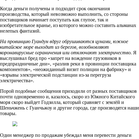
Когда деньги получены и подходит срок окончания
производства, который невозможно выполнить, со стороны
поставщиков начинает поступать как глупое, так и
изобретательное вранье, из которого можно составить альманах
нелепых фантазий.
На провинцию Гуандун вдруг обрушиваются цунами, южное
китайское море выходит из берегов, возобновляют
коронавирусные ограничения или отключают электричество.
Я
выслушивал бред про «запрет на вождение грузовиков в
предпраздничные дни», «разлив реки в провинции поставщика
компонентов», «неожиданный визит полиции на фабрику» и
«взрывы электрической подстанции из-за перегруза
электричества».
Порой подобные сообщения приходили от разных поставщиков
почти одновременно и, казалось, скоро из Южного Китайского
моря скоро выйдет Годзилла, который сравняет с землёй и
Шеньчжень с Гуанчьжоу и другие города, где производятся наши
товары.
Один менеджер по продажам убеждал меня перевести деньги