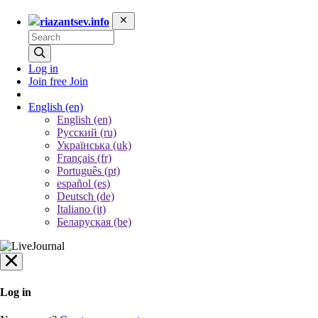
riazantsev.info
Log in
Join free
Join
English
(en)
English (en)
Русский (ru)
Українська (uk)
Français (fr)
Português (pt)
español (es)
Deutsch (de)
Italiano (it)
Беларуская (be)
Log in