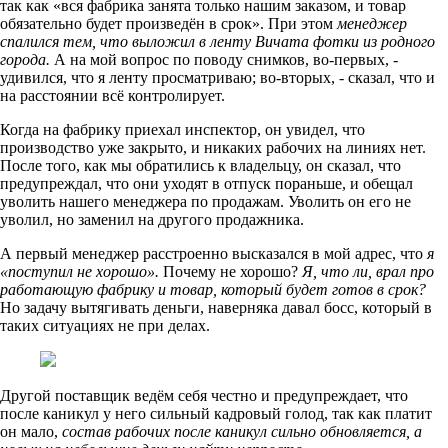
так как «вся фабрика занята только нашим заказом, и товар
обязательно будет произведён в срок». При этом
менеджер
спалился тем, что выложил в ленту Вичата фотки из родного
города.
А на мой вопрос по поводу снимков, во-первых, -
удивился, что я ленту просматриваю; во-вторых, - сказал, что и
на расстоянии всё контролирует.
Когда на фабрику приехал инспектор, он увидел, что
производство уже закрыто, и никаких рабочих на линиях нет.
После того, как мы обратились к владельцу, он сказал, что
предупреждал, что они уходят в отпуск пораньше, и обещал
уволить нашего менеджера по продажам. Уволить он его не
уволил, но заменил на другого продажника.
А первый менеджер расстроенно высказался в мой адрес, что
я
«поступил не хорошо».
Почему не хорошо?
Я, что ли, врал про
работающую фабрику и товар, который будет готов в срок?
Но задачу вытягивать деньги, наверняка давал босс, который в
таких ситуациях не при делах.
Другой поставщик ведём себя честно и предупреждает, что
после каникул у него сильный кадровый голод, так как платит
он мало,
состав рабочих после каникул сильно обновляется, а