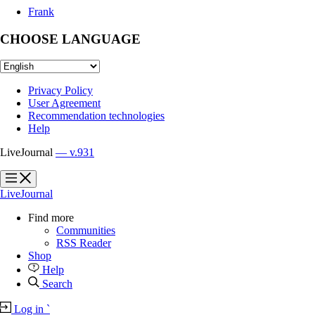
Frank
CHOOSE LANGUAGE
Privacy Policy
User Agreement
Recommendation technologies
Help
LiveJournal
— v.931
?
?
LiveJournal
Find more
Communities
RSS Reader
Shop
Help
Search
Log in
`