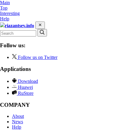
Main
Top
Interesting
Help
riazantsev.info
Follow us:
Follow us on Twitter
Applications
Download
Huawei
RuStore
COMPANY
About
News
Help