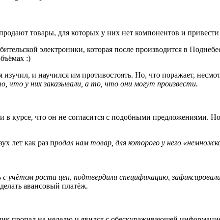
продают товары, для которых у них нет компонентов и привести
ебительской электроники, которая после производится в Поднебе
бъёмах :)
 изучил, и научился им противостоять. Но, что поражает, несм
о, что у них заказывали, а то, что они могут произвести.
 и в курсе, что он не согласится с подобными предложениями. Н
ух лет как раз п
родал нам товар, для которого у него «немножко
 с учётом роста цен, подтвердили спецификацию, зафиксиров
делать авансовый платёж.
вщик пропал на неделю и явился с обескураживающей информаци