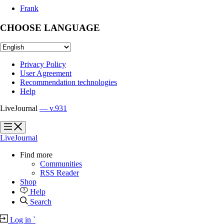
Frank
CHOOSE LANGUAGE
Privacy Policy
User Agreement
Recommendation technologies
Help
LiveJournal
— v.931
?
?
LiveJournal
Find more
Communities
RSS Reader
Shop
Help
Search
Log in
`