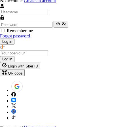
No account?
Create an account
Remember me
Forgot password
Log in
Log in
Login with Sber ID
QR code