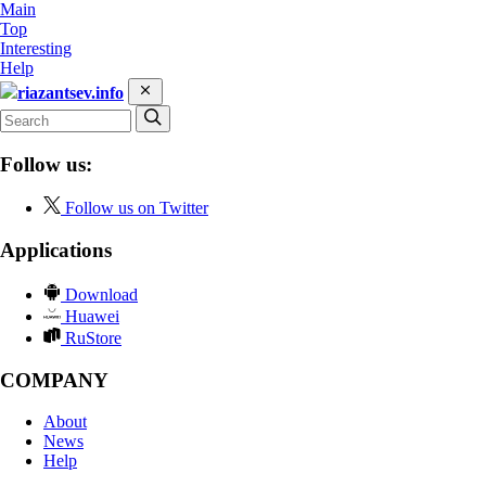
Main
Top
Interesting
Help
riazantsev.info
Follow us:
Follow us on Twitter
Applications
Download
Huawei
RuStore
COMPANY
About
News
Help