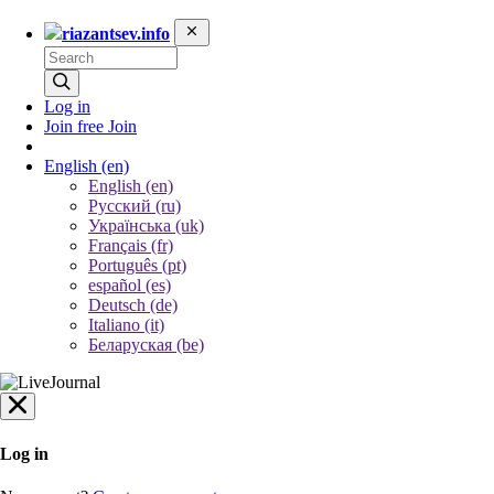
riazantsev.info
Log in
Join free
Join
English
(en)
English (en)
Русский (ru)
Українська (uk)
Français (fr)
Português (pt)
español (es)
Deutsch (de)
Italiano (it)
Беларуская (be)
Log in