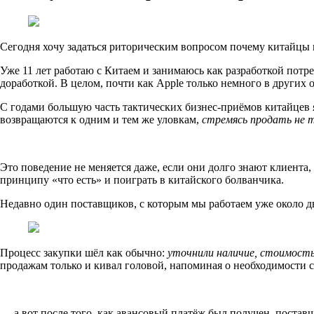
Сегодня хочу задаться риторическим вопросом почему китайцы 
Уже 11 лет работаю с Китаем и занимаюсь как разработкой потр
доработкой. В целом, почти как Apple только немного в других о
С годами большую часть тактических бизнес-приёмов китайцев я
возвращаются к одним и тем же уловкам,
стремясь продать не т
Это поведение не меняется даже, если они долго знают клиента,
принципу «что есть» и поиграть в китайского болванчика.
Недавно один поставщиков, с которым мы работаем уже около дв
Процесс закупки шёл как обычно:
уточнили наличие, стоимость
продажам только и кивал головой, напоминая о необходимости с
… а вот после того, как авансовый платёж был получен, поста