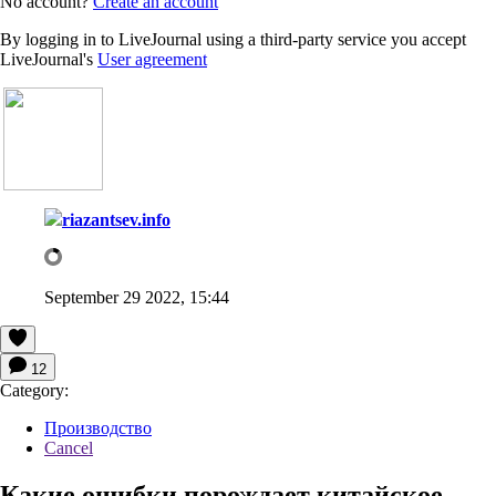
No account?
Create an account
By logging in to LiveJournal using a third-party service you accept
LiveJournal's
User agreement
riazantsev.info
September 29 2022, 15:44
12
Category:
Производство
Cancel
Какие ошибки порождает китайское