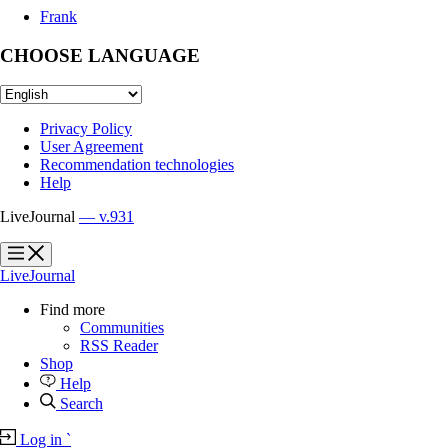
Frank
CHOOSE LANGUAGE
Privacy Policy
User Agreement
Recommendation technologies
Help
LiveJournal
— v.931
?
?
LiveJournal
Find more
Communities
RSS Reader
Shop
Help
Search
Log in
`