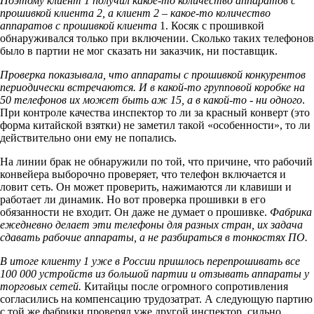
Поэтому клиент 1 получил какое-то количество аппаратов с
прошивкой клиента 2, а клиент 2 – какое-то количество
аппаратов с прошивкой клиента
1. Косяк с прошивкой
обнаруживался только при включении. Сколько таких телефонов
было в партии не мог сказать ни заказчик, ни поставщик.
Проверка показывала, что аппараты с прошивкой конкурентов
периодически встречаются. И в какой-то групповой коробке на
50 телефонов их может быть аж 15, а в какой-то - ни одного
.
При контроле качества инспектор то ли за красный конверт (это
форма китайской взятки) не заметил такой «особенности», то ли
действительно они ему не попались.
На линии брак не обнаружили по той, что причине, что рабочий
конвейера выборочно проверяет, что телефон включается и
ловит сеть. Он может проверить, нажимаются ли клавиши и
работает ли динамик. Но вот проверка прошивки в его
обязанности не входит. Он даже не думает о прошивке.
Фабрика
ежедневно делает эти телефоны для разных стран, их задача
сдавать рабочие аппараты, а не разбираться в тонкостях ПО.
В итоге клиенту 1 уже в России пришлось перепрошивать все
100 000 устройств из большой партии и отзывать аппараты у
торговых сетей.
Китайцы после огромного сопротивления
согласились на компенсацию трудозатрат. А следующую партию
с той же фабрики проверял уже другой инспектор, сильно