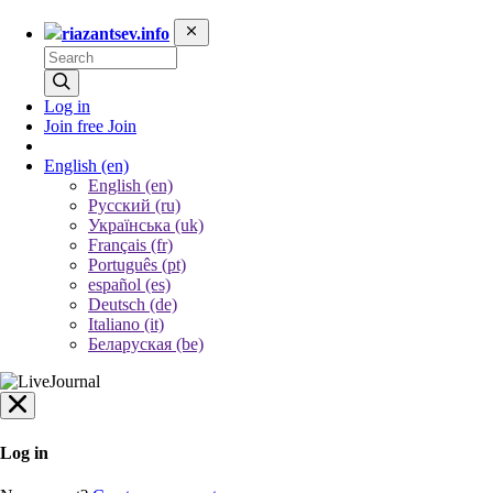
riazantsev.info
Log in
Join free
Join
English
(en)
English (en)
Русский (ru)
Українська (uk)
Français (fr)
Português (pt)
español (es)
Deutsch (de)
Italiano (it)
Беларуская (be)
Log in