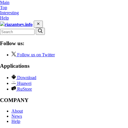
Main
Top
Interesting
Help
riazantsev.info
Follow us:
Follow us on Twitter
Applications
Download
Huawei
RuStore
COMPANY
About
News
Help