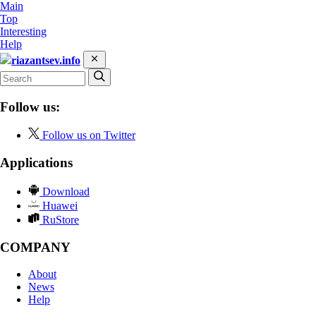
Main
Top
Interesting
Help
riazantsev.info
Follow us:
Follow us on Twitter
Applications
Download
Huawei
RuStore
COMPANY
About
News
Help