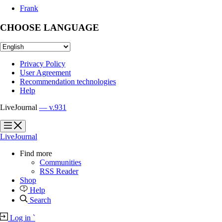
Frank
CHOOSE LANGUAGE
Privacy Policy
User Agreement
Recommendation technologies
Help
LiveJournal
— v.931
?
?
LiveJournal
Find more
Communities
RSS Reader
Shop
Help
Search
Log in
`