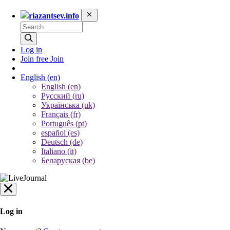
riazantsev.info
Log in
Join free
Join
English
(en)
English (en)
Русский (ru)
Українська (uk)
Français (fr)
Português (pt)
español (es)
Deutsch (de)
Italiano (it)
Беларуская (be)
Log in