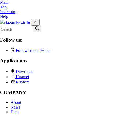
Main
Top
Interesting
Help
riazantsev.info
Follow us:
Follow us on Twitter
Applications
Download
Huawei
RuStore
COMPANY
About
News
Help