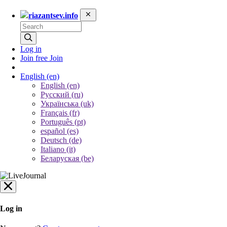
riazantsev.info
Log in
Join free
Join
English
(en)
English (en)
Русский (ru)
Українська (uk)
Français (fr)
Português (pt)
español (es)
Deutsch (de)
Italiano (it)
Беларуская (be)
Log in