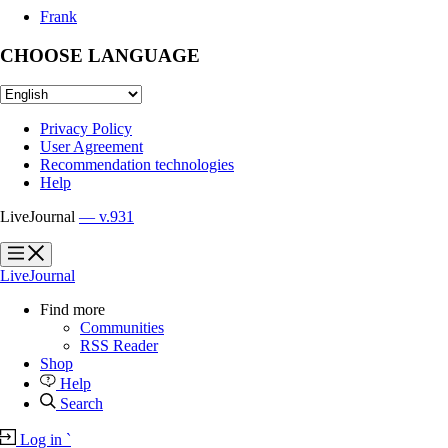
Frank
CHOOSE LANGUAGE
Privacy Policy
User Agreement
Recommendation technologies
Help
LiveJournal
— v.931
?
?
LiveJournal
Find more
Communities
RSS Reader
Shop
Help
Search
Log in
`