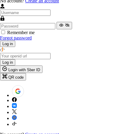
No account?
Create an account
Remember me
Forgot password
Log in
Log in
Login with Sber ID
QR code