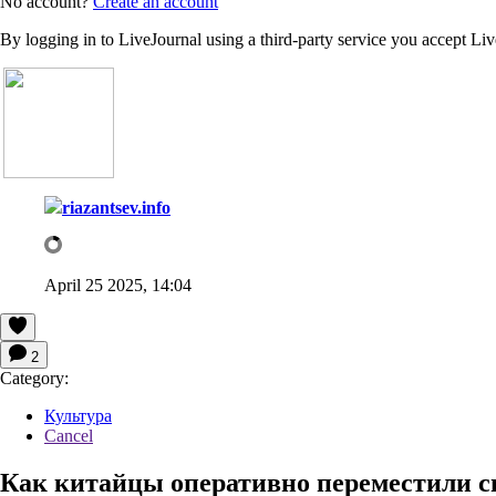
No account?
Create an account
By logging in to LiveJournal using a third-party service you accept Li
riazantsev.info
April 25 2025, 14:04
2
Category:
Культура
Cancel
Как китайцы оперативно переместили св