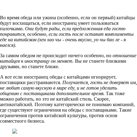
Во время обеда или ужина (особенно, если он первый) китайцы
будут восхищаться, если иностранец умеет пользоваться
палочками.
Они будут рады, если предложенная еда гостю
понравится, особенно, если гость после оставит комплименты
еде на китайском (хен хао чы - очень вкусно, уо чы бао ле - я
наелся).
За самим обедом не происходит ничего особенно, но
отношение
китайцев к иностранцу он меняет.
Вы не станете близкими
друзьями, но станете ближе.
А вот если иностранец обеды с китайцами игнорирует,
поставщики расстраиваются.
Получается, гость не доверяет им,
не любит самую вкусную в мире еду, и не готов уделить
общению с поставщиками дополнительное время.
Так тоже
можно работать, но это не китайский стиль. Скорее,
антикитайский. Поэтому категорически не понимаю компаний,
где существуют ограничения на обеды с поставщиками. Такие
ограничения против китайской культуры, против основ
совместного бизнеса.