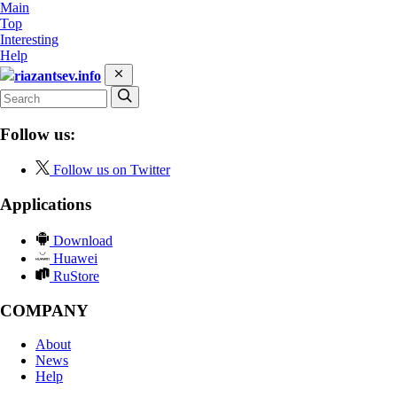
Main
Top
Interesting
Help
riazantsev.info
Follow us:
Follow us on Twitter
Applications
Download
Huawei
RuStore
COMPANY
About
News
Help