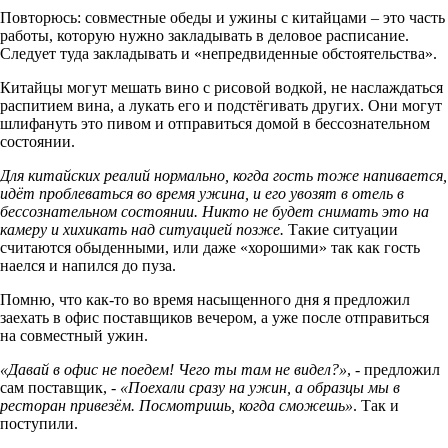
Повторюсь: совместные обеды и ужины с китайцами – это часть
работы, которую нужно закладывать в деловое расписание.
Следует туда закладывать и «непредвиденные обстоятельства».
Китайцы могут мешать вино с рисовой водкой, не наслаждаться
распитием вина, а лукать его и подстёгивать других. Они могут
шлифануть это пивом и отправиться домой в бессознательном
состоянии.
Для китайских реалий нормально, когда гость тоже напивается,
идёт проблеваться во время ужина, и его увозят в отель в
бессознательном состоянии. Никто не будет снимать это на
камеру и хихикать над ситуацией позже.
Такие ситуации
считаются обыденными, или даже «хорошими» так как гость
наелся и напился до пуза.
Помню, что как-то во время насыщенного дня я предложил
заехать в офис поставщиков вечером, а уже после отправиться
на совместный ужин.
«Давай в офис не поедем! Чего ты там не видел?»
, - предложил
сам поставщик, -
«Поехали сразу на ужин, а образцы мы в
ресторан привезём. Посмотришь, когда сможешь»
. Так и
поступили.