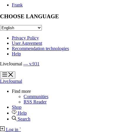
Frank
CHOOSE LANGUAGE
Privacy Policy
User Agreement
Recommendation technologies
Help
LiveJournal
— v.931
?
?
LiveJournal
Find more
Communities
RSS Reader
Shop
Help
Search
Log in
`