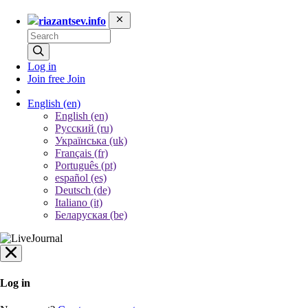
riazantsev.info
Log in
Join free
Join
English
(en)
English (en)
Русский (ru)
Українська (uk)
Français (fr)
Português (pt)
español (es)
Deutsch (de)
Italiano (it)
Беларуская (be)
Log in