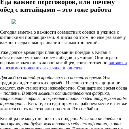
Еда важнее переговоров, или почему
обед с китайцами – это тоже работа
Сегодня заметка о важности совместных обедов и ужинов с
китайскими поставщиками. Я писал об этом, но ещё раз замечу
важность еды в выстраивании взаимоотношений.
Уже долгое время при планировании поездок в Китай я
обязательно учитываю время обедов и ужинов. Они играют
огромное значение в жизни китайцев, соответственно
влияют и
на взаимоотношения заказчика и клиента.
Для любого китайца крайне важно поесть вовремя.
Эта
традиция идёт с детских времён. И если китаец традиции не
следует, ему становится некомфортно. Стандартное время обеда
– полдень.
В этот момент останавливаются фабрики,
закрываются офисы, а огромные толпы людей штурмуют кафе
и рестораны.
Есть те, кто едят прямо на рабочем месте и там же
ложатся спать на стол или под стол. Это не байка.
Китайцы не могут не поесть в полдень.
Если они не поедят в
это время, они будут чувствовать себя некомфортно, и это
нарушит их внутреннюю гармонию.
Поэтому с этим лучше не