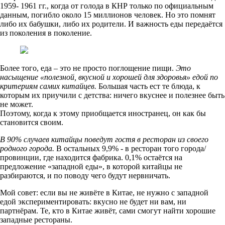
1959- 1961 гг., когда от голода в КНР только по официальным
данным, погибло около 15 миллионов человек. Но это помнят
либо их бабушки, либо их родители. И важность еды передаётся
из поколения в поколение.
Более того, еда – это не просто поглощение пищи.
Это
насыщение «полезной, вкусной и хорошей для здоровья» едой по
критериям самих китайцев.
Большая часть ест те блюда, к
которым их приучили с детства: ничего вкуснее и полезнее быть
не может.
Поэтому, когда к этому приобщается иностранец, он как бы
становится своим.
В 90% случаев китайцы поведут гостя в ресторан из своего
родного города.
В остальных 9,9% - в ресторан того города/
провинции, где находится фабрика. 0,1% остаётся на
предложение «западной еды», в которой китайцы не
разбираются, и по поводу чего будут нервничать.
Мой совет: если вы не живёте в Китае, не нужно с западной
едой экспериментировать: вкусно не будет ни вам, ни
партнёрам. Те, кто в Китае живёт, сами смогут найти хорошие
западные рестораны.