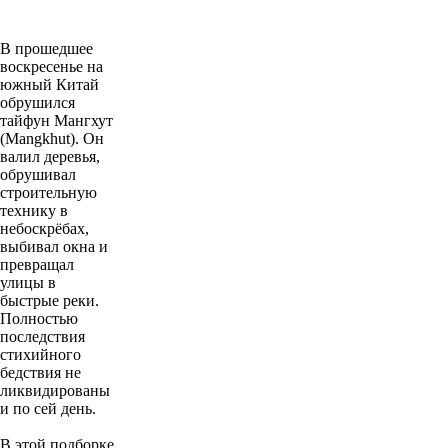
В прошедшее
воскресенье на
южный Китай
обрушился
тайфун Мангхут
(Mangkhut). Он
валил деревья,
обрушивал
строительную
технику в
небоскрёбах,
выбивал окна и
превращал
улицы в
быстрые реки.
Полностью
последствия
стихийного
бедствия не
ликвидированы
и по сей день.
В этой подборке