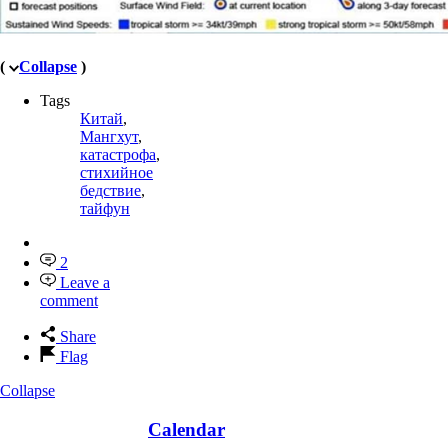
(
Collapse
)
Tags
Китай
,
Мангхут
,
катастрофа
,
стихийное
бедствие
,
тайфун
2
Leave a
comment
Share
Flag
Collapse
Calendar