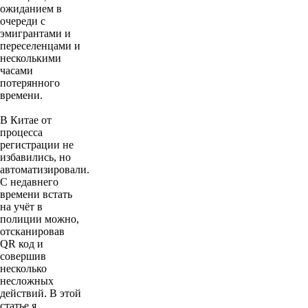
ожиданием в
очереди с
эмигрантами и
переселенцами и
несколькими
часами
потерянного
времени.
В Китае от
процесса
регистрации не
избавились, но
автоматизировали.
С недавнего
времени встать
на учёт в
полиции можно,
отсканировав
QR код и
совершив
несколько
несложных
действий. В этой
статье я