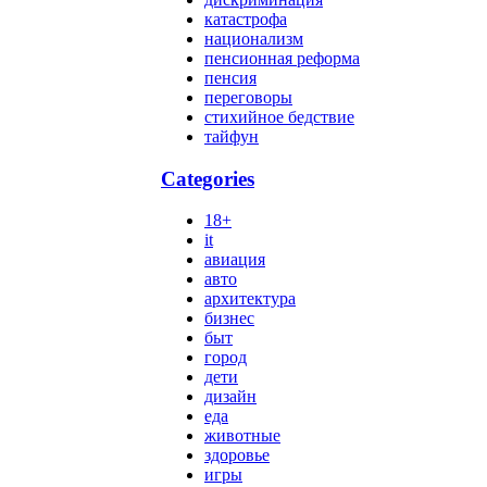
катастрофа
национализм
пенсионная реформа
пенсия
переговоры
стихийное бедствие
тайфун
Categories
18+
it
авиация
авто
архитектура
бизнес
быт
город
дети
дизайн
еда
животные
здоровье
игры