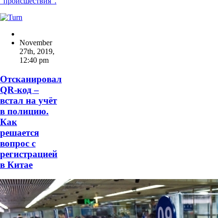
"происшествия".
November
27th, 2019
,
12:40 pm
Отсканировал
QR-код –
встал на учёт
в полицию.
Как
решается
вопрос с
регистрацией
в Китае