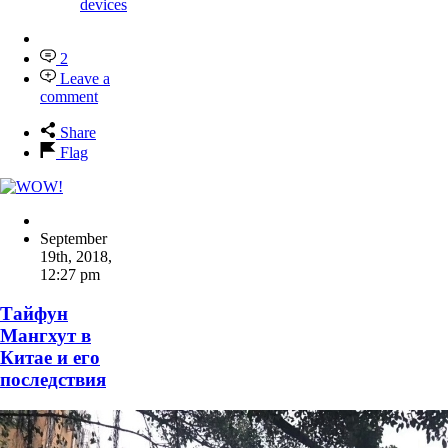
devices
2
Leave a
comment
Share
Flag
September
19th, 2018
,
12:27 pm
Тайфун
Мангхут в
Китае и его
последствия