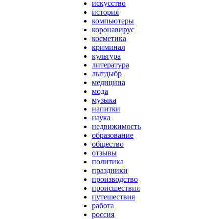
искусство
история
компьютеры
коронавирус
косметика
криминал
культура
литература
лытдыбр
медицина
мода
музыка
напитки
наука
недвижимость
образование
общество
отзывы
политика
праздники
производство
происшествия
путешествия
работа
россия