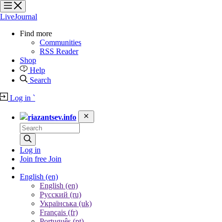
?
?
?
?
LiveJournal
Find more
Communities
RSS Reader
Shop
Help
Search
Log in
`
riazantsev.info
Log in
Join free
Join
English
(en)
English (en)
Русский (ru)
Українська (uk)
Français (fr)
Português (pt)