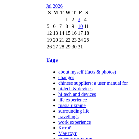
Jul
2026
S
M
T
W
T
F
S
1
2
3
4
5
6
7
8
9
10
11
12
13
14
15
16
17
18
19
20
21
22
23
24
25
26
27
28
29
30
31
Tags
about myself (facts & photos)
changes
chinese suppliers: a user manual for
hi-tech & devices
hi-tech and devices
life experience
russia-ukraine
surrounding life
travellings
work experience
Китай
Мангхут
дискриминация