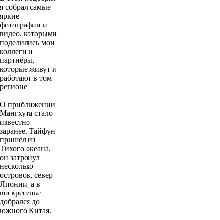
я собрал самые
яркие
фотографии и
видео, которыми
поделились мои
коллеги и
партнёры,
которые живут и
работают в том
регионе.
О приближении
Мангхута стало
известно
заранее. Тайфун
пришёл из
Тихого океана,
он затронул
несколько
островов, север
Японии, а в
воскресенье
добрался до
южного Китая.