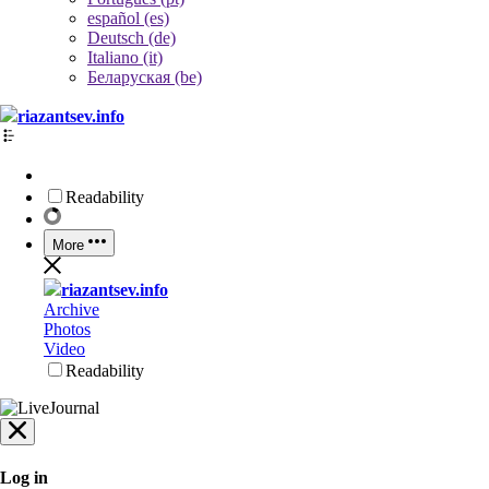
español (es)
Deutsch (de)
Italiano (it)
Беларуская (be)
riazantsev.info
Readability
More
riazantsev.info
Archive
Photos
Video
Readability
Log in