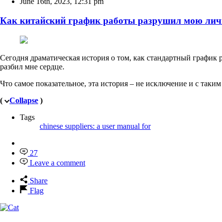
June 16th, 2023
,
12:31 pm
Как китайский график работы разрушил мою ли
Сегодня драматическая история о том, как стандартный график
разбил мне сердце.
Что самое показательное, эта история – не исключение и с так
(
Collapse
)
Tags
chinese suppliers: a user manual for
27
Leave a comment
Share
Flag