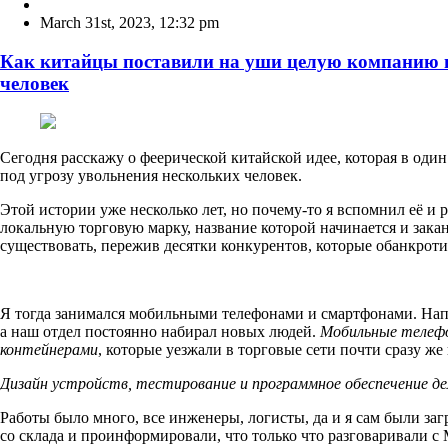
March 31st, 2023
,
12:32 pm
Как китайцы поставили на уши целую компанию и
человек
Сегодня расскажу о феерической китайской идее, которая в один
под угрозу увольнения нескольких человек.
Этой истории уже несколько лет, но почему-то я вспомнил её и р
локальную торговую марку, название которой начинается и закан
существовать, пережив десятки конкурентов, которые обанкроти
Я тогда занимался мобильными телефонами и смартфонами. Напр
а наш отдел постоянно набирал новых людей.
Мобильные телефо
контейнерами
, которые уезжали в торговые сети почти сразу же
Дизайн устройств, тестирование и программное обеспечение дел
Работы было много, все инженеры, логисты, да и я сам были за
со склада и проинформировали, что только что разговаривали с