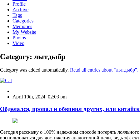
Profile
Archive
Tags
Categories
Memories
My Website
Photos
Video
Category: лытдыбр
Category was added automatically.
Read all entries about "лытдыбр".
April 19th, 2024
,
02:03 pm
Обделался, пропал и обвинил других, или китайски
Сегодня расскажу о 100% надежном способе потерять лояльного 
воспользоваться для достижения аналогичной цели, ведь эффект