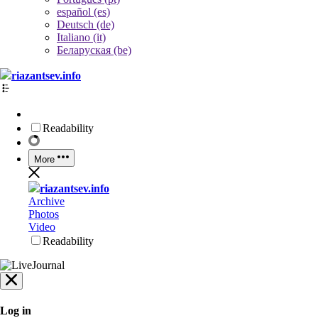
español (es)
Deutsch (de)
Italiano (it)
Беларуская (be)
riazantsev.info
Readability
More
riazantsev.info
Archive
Photos
Video
Readability
Log in