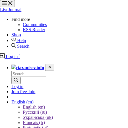
?
?
?
?
LiveJournal
Find more
Communities
RSS Reader
Shop
Help
Search
Log in
`
riazantsev.info
Log in
Join free
Join
English
(en)
English (en)
Русский (ru)
Українська (uk)
Français (fr)
Português (pt)