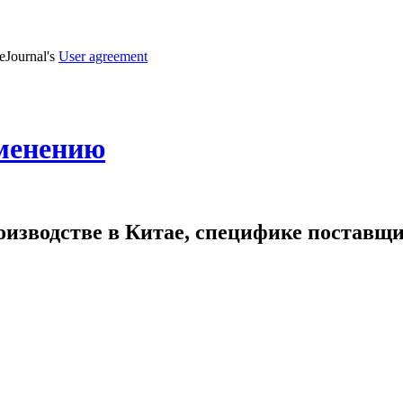
veJournal's
User agreement
именению
роизводстве в Китае, специфике поставщ