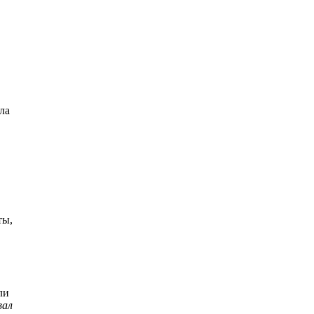
ла
ты,
ли
вал