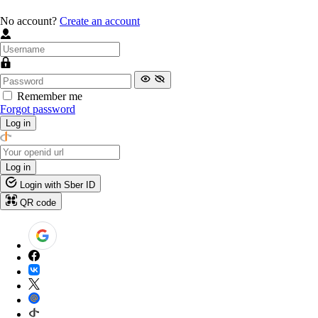
No account?
Create an account
Remember me
Forgot password
Log in
Log in
Login with Sber ID
QR code